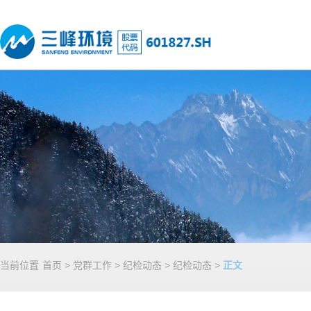
当前位置
首页
>
党群工作
>
纪检动态
>
纪检动态
>
正文