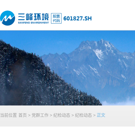
当前位置
首页
>
党群工作
>
纪检动态
>
纪检动态
>
正文