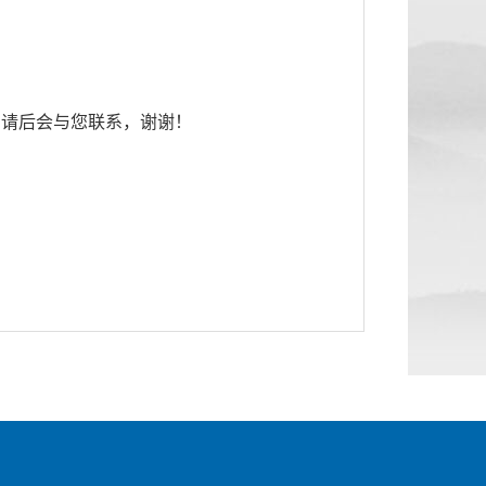
申请后会与您联系，谢谢！