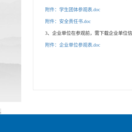
附件：学生团体参观表.doc
附件：安全责任书.doc
3、企业单位在参观前，需下载企业单位
附件：企业单位参观表.doc