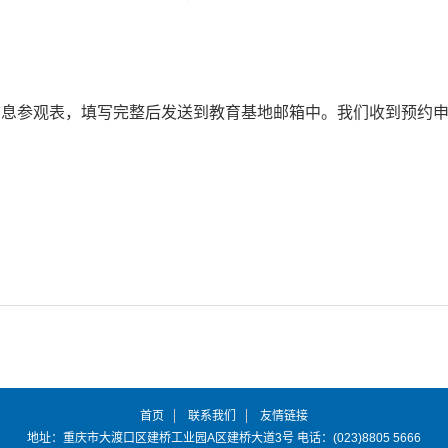
信息参观表，填写完整后发送到教育基地邮箱中。我们收到预约
首页
联系我们
友情链接
地址：重庆市大渡口区建桥工业园A区建桥大道3号 电话：(023)8805 5666