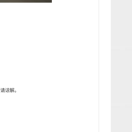
敬请谅解。