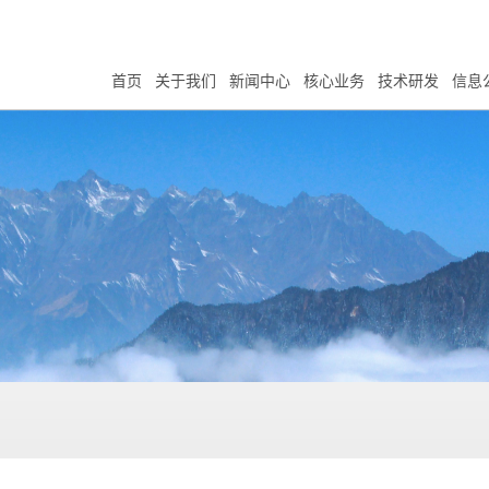
首页
关于我们
新闻中心
核心业务
技术研发
信息